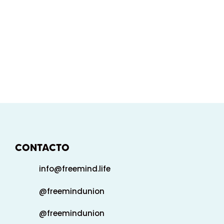
CONTACTO
info@freemind.life
@freemindunion
@freemindunion