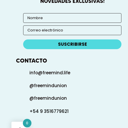
NOVEDADES EXCLUSIVAS!
SUSCRIBIRSE
CONTACTO
info@freemind.life
@freemindunion
@freemindunion
+54 9 3516779621
0