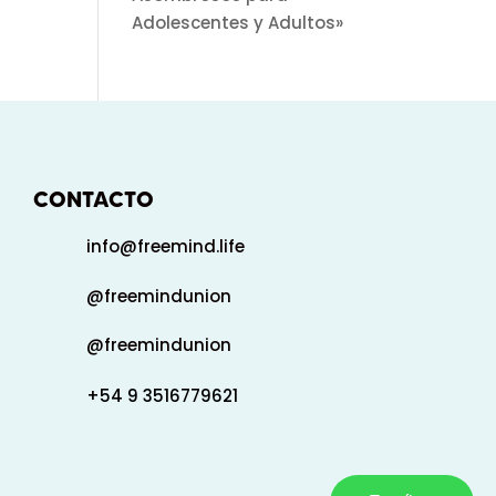
Adolescentes y Adultos»
CONTACTO
info@freemind.life
@freemindunion
@freemindunion
+54 9 3516779621