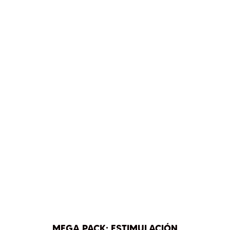
« Entradas más antiguas
MEGA PACK: ESTIMULACIÓN