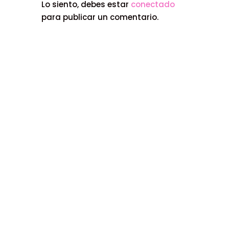
Lo siento, debes estar
conectado
para publicar un comentario.
HERRAMIENTAS PRÁCTICAS PARA
GESTIONAR LA ANSIEDAD: REGISTRO
DIARIO DE EMOCIONES
Oct 4, 2024
|
Bienestar Emocional