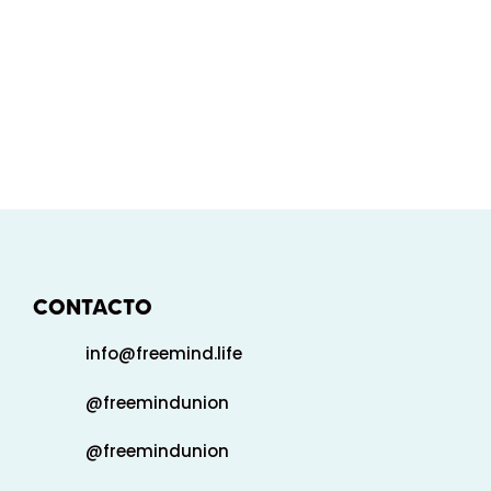
CONTACTO
info@freemind.life
@freemindunion
@freemindunion