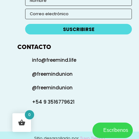
SUSCRIBIRSE
CONTACTO
info@freemind.life
@freemindunion
@freemindunion
+54 9 3516779621
0
Escríbenos
Sitio desarrollado por
Tuyo Tienda