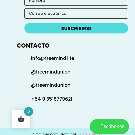
SUSCRIBIRSE
CONTACTO
info@freemind.life
@freemindunion
@freemindunion
+54 9 3516779621
0
Escríbenos
Sitio desarrollado por
Tuyo Tienda