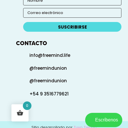
SUSCRIBIRSE
CONTACTO
info@freemind.life
@freemindunion
@freemindunion
+54 9 3516779621
0
Escríbenos
Sitio desarrollado por
Tuyo Tienda