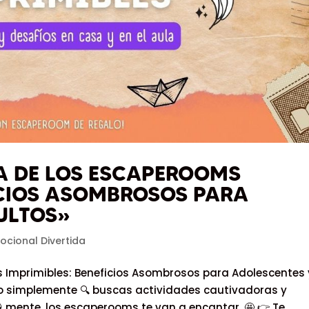
A DE LOS ESCAPEROOMS
ICIOS ASOMBROSOS PARA
ULTOS»
ocional Divertida
 Imprimibles: Beneficios Asombrosos para Adolescentes 
 o simplemente 🔍 buscas actividades cautivadoras y
mente, los escaperooms te van a encantar. 🤩 👉 Te...