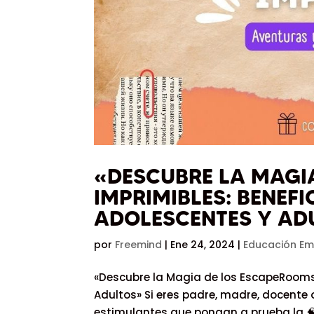
«DESCUBRE LA MAGI
IMPRIMIBLES: BENEF
ADOLESCENTES Y AD
por
Freemind
|
Ene 24, 2024
|
Educación Em
«Descubre la Magia de los EscapeRooms
Adultos» Si eres padre, madre, docente
estimulantes que pongan a prueba la 🧠 