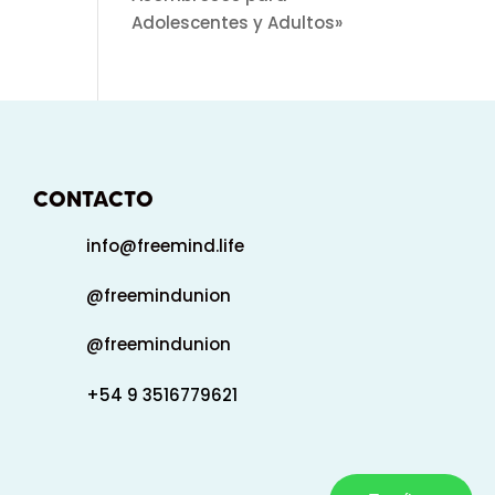
Adolescentes y Adultos»
CONTACTO
info@freemind.life
@freemindunion
@freemindunion
+54 9 3516779621