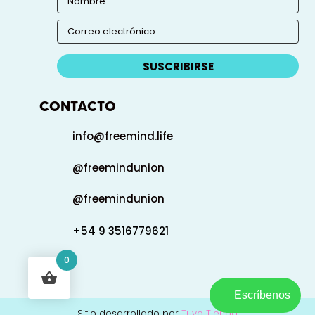
SUSCRIBIRSE
CONTACTO
info@freemind.life
@freemindunion
@freemindunion
+54 9 3516779621
0
Escríbenos
Sitio desarrollado por
Tuyo Tienda