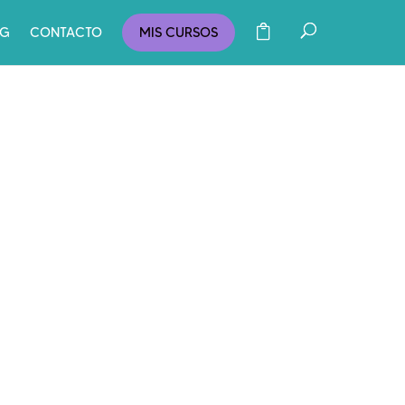
OG
CONTACTO
MIS CURSOS
HERRAMIENTAS
PRÁCTICAS PARA
GESTIONAR LA
ANSIEDAD: REGISTRO
DIARIO DE EMOCIONES
Oct 4, 2024
|
Bienestar
Emocional