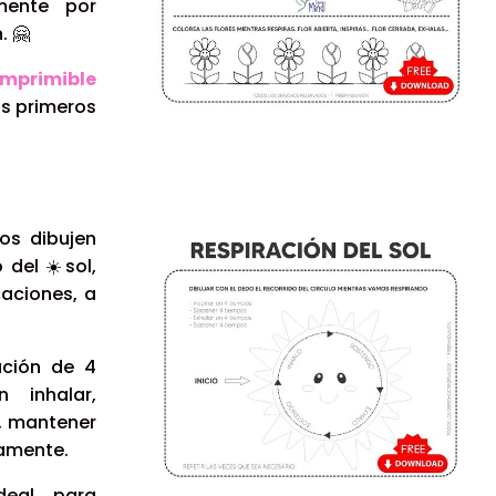
mente por
n.
🤗
Imprimible
s primeros
os dibujen
o del
☀️
sol,
caciones, a
ación de 4
 inhalar,
r, mantener
vamente.
deal para