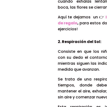
cuando exhalas lenta
boca, las flores se cierra
Aquí te dejamos un
👉
de regalo
,
para estos do
ejercicios!
2. Respiración del Sol:
Consiste en que los niñ
con su dedo el contorn
mientras siguen las indi
medida que avanzan.
Se trata de una respir
tiempos, donde deben
mantener el aire, exhala
sin aire y comenzar nue
Esta respiración es i