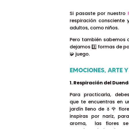
Si pasaste por nuestro
respiración consciente 
adultos, como niños.
Pero también sabemos qu
dejamos 3️⃣ formas de pod
🧩
juego.
EMOCIONES, ARTE Y
1. Respiración del Duend
Para practicarla, debe
que te encuentras en 
jardín lleno de
🌷
🌹
flor
inspiras por nariz, par
aroma, las flores se