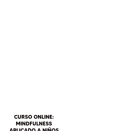
Ago 30, 2024
|
Respiración
y Mindfulness
,
Yoga y
Emociones
« Entradas más
antiguas
CURSO ONLINE:
MINDFULNESS
APLICADO A NIÑOS