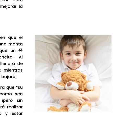
mejorar la
 en que el
 una manta
oque un
🧸
ncita. Al
llenará de
; mientras
 bajará.
ara que “su
 como sea
 ¡pero sin
rá realizar
as y estar