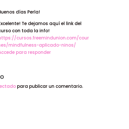
Buenos días Perla!
Excelente! Te dejamos aquí el link del
curso con toda la info!
https://cursos.freemindunion.com/cour
ses/mindfulness-aplicado-ninos/
Accede para responder
IO
ectado
para publicar un comentario.