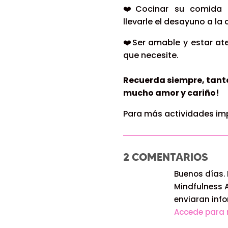
❤️Cocinar su comida f
llevarle el desayuno a la
❤️Ser amable y estar at
que necesite.
Recuerda siempre, tanto 
mucho amor y cariño!
Para más actividades imp
2 COMENTARIOS
Buenos días. 
Mindfulness 
enviaran inf
Accede para 