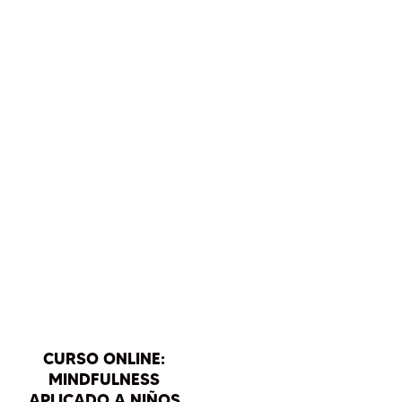
Ago 30, 2024
|
Respiración
y Mindfulness
,
Yoga y
Emociones
« Entradas más
antiguas
CURSO ONLINE:
MINDFULNESS
APLICADO A NIÑOS