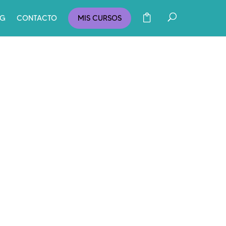
OG
CONTACTO
MIS CURSOS
HERRAMIENTAS
PRÁCTICAS PARA
GESTIONAR LA
ANSIEDAD: REGISTRO
DIARIO DE EMOCIONES
Oct 4, 2024
|
Bienestar
Emocional